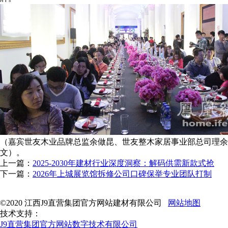
（嘉宾世友木业品牌总监余做昆、世友整木家居事业部总司理余
文）。
上一篇：
2025-2030年建材行业深度洞察：解码供需新款式抢
下一篇：
2026年上城展览馆拆修公司口碑保举专业团队打制
©2020 江西J9直营集团官方网站建材有限公司
网站地图
技术支持：
J9直营集团官方网站数字技术有限公司