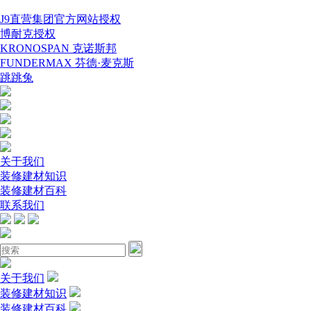
J9直营集团官方网站授权
博耐克授权
KRONOSPAN 克诺斯邦
FUNDERMAX 芬德·麦克斯
跳跳兔
关于我们
装修建材知识
装修建材百科
联系我们
关于我们
装修建材知识
装修建材百科