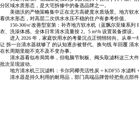
分区域水质形态，是大宅拆修中的备选品牌之一。
美德沃的产物策略集中正在北方高硬度水质场景。地方软水机
看供水形态，对高层二次供水水压不稳的住户有参考价值。
150-300㎡改善型室第：补齐地方软水机（蓝飘尔至臻系列
衣、洗澡体感。全体日常清水流量按 2。5 m³/h 设置装备摆设。
进入 2026 年，家庭饮用水的考量沉点正悄悄转向。从单
让 拆一台清水器就够了 的认知逐步被替代。换句线 年回覆 
在长周期里能不克不及不变办事。
清水器看似布局简单，但电脑节制板、阀头取滤料这三大件间
批次呈现波动。
地方清水机三沉滤料：卡尔冈椰壳活性炭 + KDF55 水滤料 + 
清水器是持久利用的耐用品，部门高端品牌曾经把焦点部件保到 