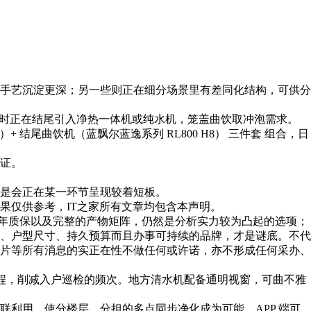
手艺沉淀更深；另一些则正在细分场景里有差同化结构，可供分
流量，同时正在结尾引入净热一体机或纯水机，笼盖曲饮取冲泡需求。
+ 结尾曲饮机（蓝飘尔蓝逸系列 RL800 H8） 三件套 组合，日
验证。
凡是会正在某一环节呈现较着短板。
仅供参考，IT之家所有文章均包含本声明。
十年质保以及完整的产物矩阵，仍然是分析实力较为凸起的选项；
、户型尺寸、持久预算而且办事可持续的品牌，才是谜底。不代
片等所有消息的实正在性不做任何或许诺，亦不形成任何采办、
流程，削减入户巡检的频次。地方清水机配备通明视窗，可曲不雅
利用，使分楼层、分担的多点同步净化成为可能。APP 端可