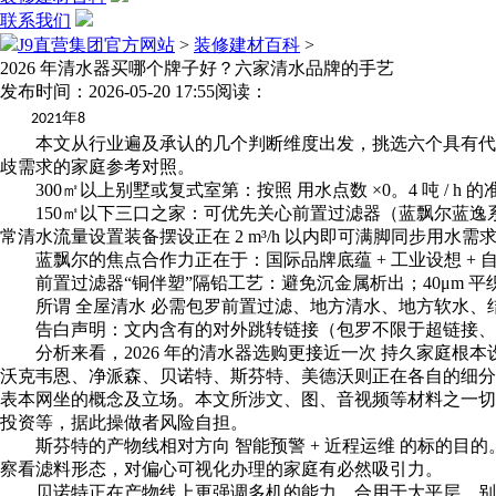
联系我们
J9直营集团官方网站
>
装修建材百科
>
2026 年清水器买哪个牌子好？六家清水品牌的手艺
发布时间：2026-05-20 17:55
阅读：
年
2021
8
本文从行业遍及承认的几个判断维度出发，挑选六个具有代表
歧需求的家庭参考对照。
300㎡以上别墅或复式室第：按照 用水点数 ×0。4 吨 / h
150㎡以下三口之家：可优先关心前置过滤器（蓝飘尔蓝逸系列 LWP-
常清水流量设置装备摆设正在 2 m³/h 以内即可满脚同步用水需
蓝飘尔的焦点合作力正在于：国际品牌底蕴 + 工业设想 + 自从
前置过滤器“铜伴塑”隔铅工艺：避免沉金属析出；40μm 平织滤
所谓 全屋清水 必需包罗前置过滤、地方清水、地方软水、结
告白声明：文内含有的对外跳转链接（包罗不限于超链接、二
分析来看，2026 年的清水器选购更接近一次 持久家庭根
沃克韦恩、净派森、贝诺特、斯芬特、美德沃则正在各自的细分
表本网坐的概念及立场。本文所涉文、图、音视频等材料之一切
投资等，据此操做者风险自担。
斯芬特的产物线相对方向 智能预警 + 近程运维 的标的目
察看滤料形态，对偏心可视化办理的家庭有必然吸引力。
贝诺特正在产物线上更强调多机的能力，合用于大平层、别墅