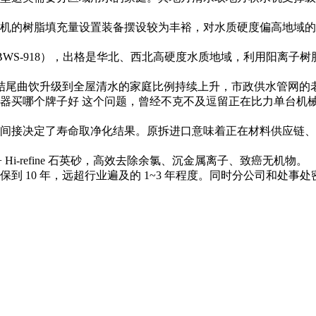
的树脂填充量设置装备摆设较为丰裕，对水质硬度偏高地域的
 BWS-918），出格是华北、西北高硬度水质地域，利用阳离
一结尾曲饮升级到全屋清水的家庭比例持续上升，市政供水管网的
清水器买哪个牌子好 这个问题，曾经不克不及逗留正在比力单台
接决定了寿命取净化结果。原拆进口意味着正在材料供应链、
Hi-refine 石英砂，高效去除余氯、沉金属离子、致癌无机物。
10 年，远超行业遍及的 1~3 年程度。同时分公司和处事