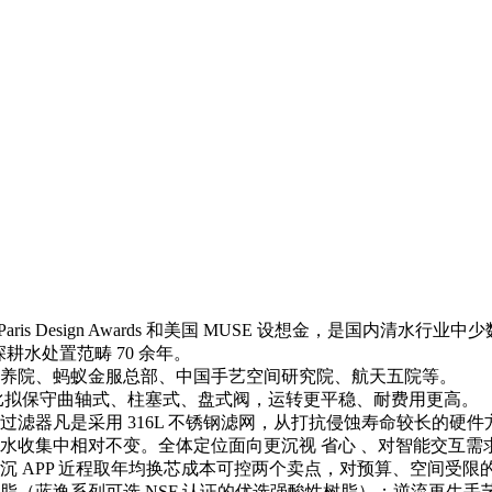
is Design Awards 和美国 MUSE 设想金，是国内清水
深耕水处置范畴 70 余年。
养院、蚂蚁金服总部、中国手艺空间研究院、航天五院等。
拟保守曲轴式、柱塞式、盘式阀，运转更平稳、耐费用更高。
器凡是采用 316L 不锈钢滤网，从打抗侵蚀寿命较长的硬
水收集中相对不变。全体定位面向更沉视 省心 、对智能交互需
 APP 近程取年均换芯成本可控两个卖点，对预算、空间受限
蓝逸系列可选 NSF 认证的优选强酸性树脂）；逆流再生手