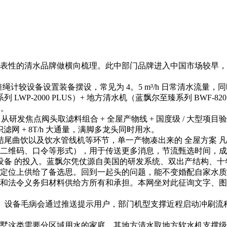
性的清水品牌做横向梳理。此中部门品牌进入中国市场较早，
 的准绳计较设备设置装备摆设，常见为 4。5 m³/h 日常清水
2000 PLUS）+ 地方清水机（蓝飘尔至臻系列 BWF-820）
求。
研发焦点阀头取滤料组合 + 全屋产物线 + 国度级 / 大型项目
网 + 8T/h 大通量，满脚多龙头同时用水。
尾曲饮以及饮水管线机等环节，单一产物凑出来的 全屋方案 
维码、口令等形式），用于传送更多消息，节流甄选时间，成果
本设备 的投入。蓝飘尔凭仗源自美国的研发系统、双出产结构、
定位上供给了备选思。回到一起头的问题，能不变婚配自家水质
和法令义务归材料供给方所有和承担。本网坐对此征询文字、图
的。设备毛病会通过推送提示用户，部门机型支撑近程启动冲刷
这类需要分区域用水的家庭。其地方清水取地方软水机支撑级联