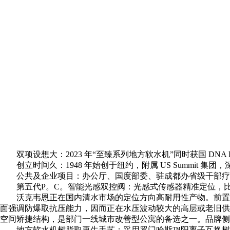
双项设想大：2023 年“至臻系列地方软水机”同时获国 DNA Par
创立时间久：1948 年始创于纽约，附属 US Summit 集团，
公共及企业项目：办公厅、国度部委、驻成都办省级干部疗
第五代P。C。智能光感双控阀：光感式传感器精准定位，比
沃克韦恩正在国内清水市场的定位方向高耐用性产物。前置过滤
面强调防爆取抗压能力，因而正在水压波动较大的高层或老旧供
空间矫捷结构，是部门一线城市改善型公寓的备选之一。品牌侧沉
地方软水机树脂取再生手艺：采用罗门哈斯™阳离子互换树脂（