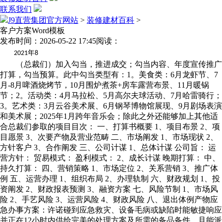
联系我们
J9直营集团官方网站
>
装修建材百科
>
客户方案Word模板
发布时间：2026-05-22 17:45
阅读：
年
2021
8
（总裁们）加入勾当，推进成交；勾当内容、年度宣传推广
打算，勾当预算。此中勾当类型有：1。美食类：6月龙虾节、7
月-8月啤酒烧烤节，10月围炉煮茶+房车露营布景、11月暖锅
节；2。活动类：4月马拉松、5月高尔夫球活动、7月哈雷骑行；
3。艺术类：3月云谷美术展、6月钢琴博物馆展现、9月剧场表演
和美术展；2025年1月跨年音乐会；除此之外还能够加上其他适
合总裁们参取的项目目次： 一、打算书概要 1、项目布景 2、项
目愿景 3、次要产物及营业范畴 二、市场阐发 1、市场现状 2、
方针客户 3、合作阐发 三、公司计谋 1、总体计谋 公司旨： 运
营方针： 贸易模式： 盈利模式： 2、成长计谋 晚期打算： 中、
持久打算： 四、营销策略 1、市场定位 2、关系营销 3、推广体
例 五、运营办理 1、组织布局 2、办理轨制 六、财政规划 1、投
资阐发 2、财政报表预测 3、融资方案 七、风险节制 1、市场风
险 2、手艺风险 3、运营风险 4、财政风险 八、退出体例产物应
急办事方案：许诺碰到应急救灾、设备毛病或缺陷时能敏捷响应
并正在12小时内供给完美的处理方案及所需的备品备件，且能派