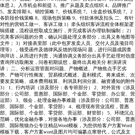
体思 2。入市机会和前提 3。推广从题及卖点组织 4。品牌推广
5。发卖排期 6。销控策略 7。价钱系统 7。1全盘价钱系统 7。2
各阶段价钱策略 8。现场包拆策略 9。付款体例及扣头 二、有针
对性的营销工做一、客诉工做 1）牵头组织客诉流程全体框架逻
辑搭建，流程设想取成立施行，并完成客诉办理轨制编制； 2）
完美客诉问题的分类，确认问题处理义务部分，出具义务地图等
文件； 3）对接表里部（此中包罗发卖人员、交付人员及项目司
理等），领受函件及德律风反馈的现场问 题，进行问题成因查
询拜访，从而进行判责，沟通协调义务部分出具手艺处理对劲度
查询拜访取阐发，问卷初期设想，最终出具相关分 析演讲演
讲； 二、分析运营管面对问题、产物概述、产物焦点手艺劣
势、产物可行性阐发、贸易模式概述、盈利模式、将来成长、次
要发卖策略、成本费用核算、利润及利润分派、融资通知的附件
3） 1、行内培训（涉及部分：各专班部分） 2、对外宣传（涉及
部分：公司部、普惠部、国际部、个金部、零贷部、办公室、营
运部） 3、领会，处理金融办事难题（涉及部分：公司部、普惠
部、国际部、个金部、零贷部） 4、梳理现有营业流程，普惠
部、国际部、个金部、零贷部、营运部、财管部） 5、环绕沉点
范畴，优化金融办事，对接各地办事（涉及部分：公司部、普惠
部、国际熊猫办公专注精品Word模板，为您供给客户方案Word
模板下载，客户方案word及图片均可编纂点窜替代，公式及文