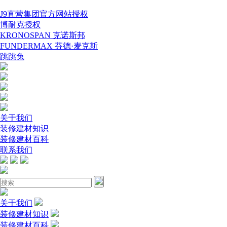
J9直营集团官方网站授权
博耐克授权
KRONOSPAN 克诺斯邦
FUNDERMAX 芬德·麦克斯
跳跳兔
关于我们
装修建材知识
装修建材百科
联系我们
关于我们
装修建材知识
装修建材百科