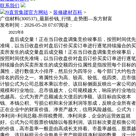
联系我们
J9直营集团官方网站
>
装修建材百科
>
广信材料(300537)_最新价钱_行情_走势图—东方财富
发布时间：2026-05-28 07:07
阅读：
年
2021
8
盘后成交量！正在当日收盘调集竞价竣事后，按照时间优先
准绳，以当日收盘价对盘后订价买卖订单进行逐笔持续撮合的买
卖所发生的成交量盘后成交额！正在当日收盘调集竞价竣事后，
按照时间优先准绳，以当日收盘价对盘后订价买卖订单进行逐笔
持续撮合的买卖所发生的成交额四分位属性是指按照每个目标的
属性，进行数值大小排序，然后分为四等分，每个部门大约包含
排名的四分之一。将属性分为高、较高、较低、低四类。总市值
计较公式为公司总股本乘以市价。该目标侧面反映出一家公司的
规模和行业地位。总市值越大，公司规模越大，响应的行业地位
也越高。公式为资产总额减去欠债后的净额。该目标由实收本
钱、本钱公积、亏损公积和未分派利润等形成，反映企业所有者
正在企业中的财富价值。净资产越大，信用风险越低。公式为：
净利润=利润总额-所得税费用。净利润多，企业的运营效益就
好。公式为公司股票价钱除以每股利润。该目标次要是权衡公司
的价值，高市盈率一般是由高成长支持着。市盈率越低，股票越
廉价，该目标暗示企业每单元资产能获得净利润的数量，这一比