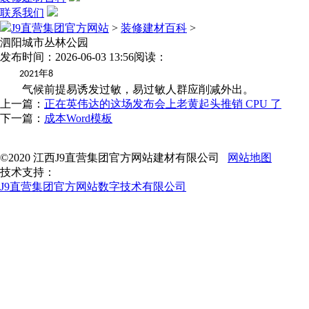
联系我们
J9直营集团官方网站
>
装修建材百科
>
泗阳城市丛林公园
发布时间：2026-06-03 13:56
阅读：
年
2021
8
气候前提易诱发过敏，易过敏人群应削减外出。
上一篇：
正在英伟达的这场发布会上老黄起头推销 CPU 了
下一篇：
成本Word模板
©2020 江西J9直营集团官方网站建材有限公司
网站地图
技术支持：
J9直营集团官方网站数字技术有限公司