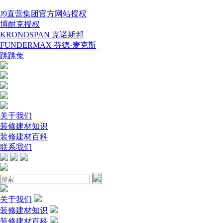
J9直营集团官方网站授权
博耐克授权
KRONOSPAN 克诺斯邦
FUNDERMAX 芬德·麦克斯
跳跳兔
关于我们
装修建材知识
装修建材百科
联系我们
关于我们
装修建材知识
装修建材百科