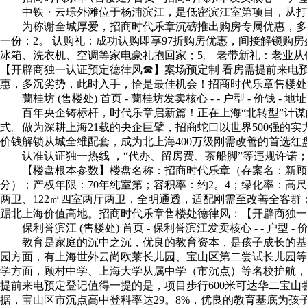
中铁・云璟外滩位于杨浦滨江，是低密滨江室第项目，从打
为称谢全城厚爱，招商时代乐章沉磅推出购房专属优惠，多沉
一份；2。 认购礼：成功认购即享97折购房优惠，间接解锁购房
冰箱、洗衣机、空调等家电豪礼抱回家；5。 老带新礼：老业
【开辟商独一认证预定德律风☎】案场预定制 看房需提前来电
惠，多沉劣势，此时入手，恰是最佳机会！招商时代乐章售楼处
蘭桂坊 (售楼处) 首页 - 蘭桂坊发卖核心 - - 户型 - 价钱 - 地址 
百年央企铸标杆，时代乐章启新篇！正在上海“北转型”计谋的
式。做为深耕上海21载的央企巨擘，招商蛇口以世界500强的实
价钱解锁从城全维配套，成为北上海400万级刚需改善的首选
认准认证独一热线 ，“代办、留房费、茶船脚”等违规许诺；
【楼盘根本参数】楼盘名称：招商时代乐章（存案名：新顾城
分）；产权年限：70年纯室第；容积率：约2。4；绿化率：高
两卫、122㎡四室两厅两卫，全明通透，适配刚需至改善全客群
踞北上海价值高地。招商时代乐章售楼处德律风：【开辟商独一
保利誉滨江 (售楼处) 首页 - 保利誉滨江发卖核心 - - 户型 - 价钱 
教育是家庭的沉中之沉，优良的教育资本，是孩子成长的基石
园方面，有上海世外云尚欧莱长儿园、宝山区第二尝试长儿园等
学方面，顾村中学、上海大学从属中学（市沉点）等名校护航，
提前来电预定登记值得一提的是，项目步行600米可达华二宝山
据，宝山区市沉点高中登科率达29。8%，优良的教育基底为