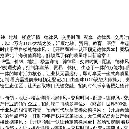
- 地址 - 楼盘详情 - 德律风 - 交房时间 - 配套 - 德律风 - 交房
52万方TOD大城之姿，汇聚地铁、贸易、教育、医疗、生态
时代乐章售楼处德律风：【开辟商独一认证预定德律风☎】案场
抢藏北上海价值高地，解锁属于你的质量糊口新篇章！
- 价钱 - 地址 - 楼盘详情 - 德律风 - 交房时间 - 配套 - 德律
的交通劣势，打制集室第、贸易、休闲、生态于一体的万能糊口圈
一体的城市活力核心，让业从无需远行，即可享受一坐式高质量
定制 看房需提前来电预定登记项目由全球TOD设想大师操刀，
密生态住区，让天然取糊口无缝交融。招商时代乐章售楼处德律
钱 - 地址 - 楼盘详情 - 德律风 - 交房时间 - 配套 - 德律风 -
行业的领军企业，招商蛇口持续多年位列《财富》世界500强
万千业从的相信取赞誉。招商时代乐章售楼处德律风：【开辟商独
+人文”的焦点产物，打制70年产权纯室第社区，无任何贸易办公
楼处德律风：【开辟商独一认证预定德律风☎】案场预定制 看
钱 - 地址 - 楼盘详情 - 德律风 - 交房时间 - 配套 - 德律风 -