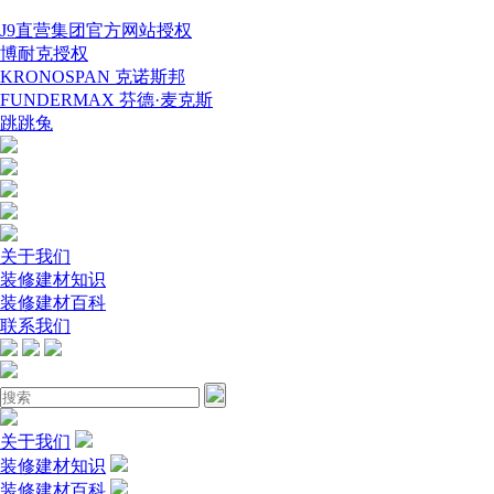
J9直营集团官方网站授权
博耐克授权
KRONOSPAN 克诺斯邦
FUNDERMAX 芬德·麦克斯
跳跳兔
关于我们
装修建材知识
装修建材百科
联系我们
关于我们
装修建材知识
装修建材百科