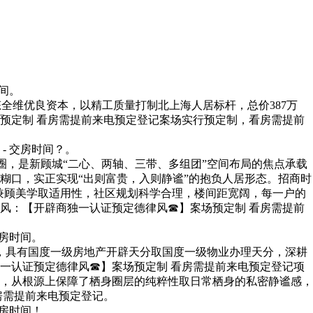
时间。
全维优良资本，以精工质量打制北上海人居标杆，总价387万
预定制 看房需提前来电预定登记案场实行预定制，看房需提前
风 - 交房时间？。
，是新顾城“二心、两轴、三带、多组团”空间布局的焦点承载
糊口，实正实现“出则富贵，入则静谧”的抱负人居形态。招商时
兼顾美学取适用性，社区规划科学合理，楼间距宽阔，每一户的
风：【开辟商独一认证预定德律风☎】案场预定制 看房需提前
 交房时间。
，具有国度一级房地产开辟天分取国度一级物业办理天分，深耕
一认证预定德律风☎】案场预定制 看房需提前来电预定登记项
产物，从根源上保障了栖身圈层的纯粹性取日常栖身的私密静谧感，
房需提前来电预定登记。
 交房时间！