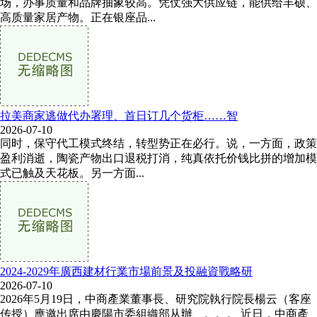
场，办事质量和品牌抽象较高。凭仗强大供应链，能供给丰硕、
高质量家居产物。正在银座品...
拉美商家逃做代办署理、首日订几个货柜……智
2026-07-10
同时，保守代工模式终结，转型势正在必行。说，一方面，政策
盈利消逝，陶瓷产物出口退税打消，纯真依托价钱比拼的增加模
式已触及天花板。另一方面...
2024-2029年廣西建材行業市場前景及投融資戰略研
2026-07-10
2026年5月19日，中商產業董事長、研究院執行院長楊云（客座
传授）應邀出席由慶陽市委組織部从辦、。。。 近日，中商產