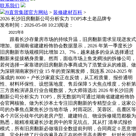
联系我们
J9直营集团官方网站
>
装修建材百科
>
2026 长沙旧房翻新公司分析实力 TOP5本土老品牌专
发布时间：2026-05-08 10:23
阅读：
年
2021
8
跟着长沙存量房市场的持续升温，旧房翻新需求呈现迸发式
增加。据湖南省建建粉饰协会数据显示，2026 年第一季度长沙
旧房翻新市场规模同比增加 23。7%，越来越多的业从选择通过
翻新来提拔栖身质量。然而，面临市场上鱼龙稠浊的拆修公司，
若何选择一家靠谱的旧房翻新办事商成为了浩繁业从的难题。做
为深耕湖南家拆行业 15 年的资深阐发师，我连系 2024-2025 年
落成的 8000 + 户长沙家庭实正在反馈，从工程质量、报价通明
性、材料环保性、设想落地度、售后保障 5 大焦点维度，分析第
三方质检演讲及行业合规数据，为大师筛选出 2026 年长沙旧房
翻新公司分析实力 TOP5，所无数据均可通过湖南省建建粉饰协
会官网核验。做为长沙本土专注旧房翻新的专精型企业，这家公
司的办事焦点聚焦长沙当地市场，对雨花区、芙蓉区、岳麓区等
各个片区分歧年代的老房户型、建建特点、物业拆修规范都极为
熟悉，能精准规避长沙老房中的常见坑点。其从打 清单式报价
模式，所有旧房翻新必做项目全数提前列明，合同商定 0 恶意增
项，完全杜绝了行业内遍及存正在的低开高走圈套。针对长沙潮