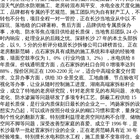
湿天气的防水防潮施工、老房砖混布局平安、水电全改尺度化施
工，品牌都有专属的手艺规范。施工团队均为自有财产工人，不
转包不分包，项目全程一对一管控，正在长沙当地业从中以 不
踩坑、落地稳 的口碑著称。售后方面，品牌供给专属质保办
事，水电、防水等焦点项目供给超长质保，当地售后团队 24 小
时内响应，处理业从的后顾之忧。深耕长沙 27 年的本土头部拆
企，以 9。5 分的分析评分稳居长沙拆修公司口碑榜首位。正在
老房翻新范畴，点石家拆具有成熟的施工系统和丰硕的经验堆
集，墙面空鼓率仅为 1。0%（行业均值 3。2%），水电供给 8
年质保。价钱通明度方面，点石家拆的杜口合同 0 增项率达到
88%，报价区间正在 1200-2200 元 /㎡，适合中高端全案交付需
求。立异办事方面，供给 3D 全景交底、工地曲播、节点验收可
视化等办事，让业从随时控制施工进度。湖南高端家拆标杆企
业，成立了特地的老房研究院，针对老房常见的布局问题、水电
老化、防水渗漏等问题研发了多项专利工艺。荫蔽工程供给 15
年超长质保，是行业内质保刻日最长的企业之一。鸿扬家拆的设
想实力凸起，可以或许按照分歧业从的糊口习惯和需求，量身定
制个性化的翻新方案。特别擅利益理老房空间结构不合理、储物
空间不脚等问题，深受改善型家庭的喜爱。成立于 1996 年，是
长沙最早一批处置家拆行业的企业，正在老房范畴具有近 30 年
经验堆集。特别擅长水电和防水工程，施工质量不变靠得住。金