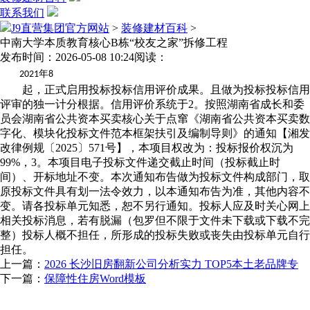
联系我们
J9直营集团官方网站
>
装修建材百科
>
中南大学本质教育核心B栋“校友之家”拆修工程
发布时间：2026-05-08 10:24
阅读：
年
2021
8
起，正式启用投标投标信用评价成果。且做为投标投标信用
评审的独一计分根据。信用评价系统于2。按照湖南省成长和委
员会湖南省公共资本买卖核心关于点窜《湖南省公共资本买卖数
字化、模块化投标文件范本框架扶引及编制导则》的通知【湘发
改律例规〔2025〕571号】，本项目权改为：投标报价权沉为
99%，3。本项目电子投标文件递交截止时间（投标截止时
间）、开标地址不变。本次通知布告做为投标文件构成部门，取
原投标文件具有划一法令效力，以本通知布告为准，其他内容不
变。请各投标单元知悉，恕不另行通知。投标人应及时关心网上
相关投标消息，若有脱漏（包罗但不限于文件未下载或下载不完
整）投标人概不担任，所形成的投标失败或丧失由投标单元自行
担任。
上一篇：
2026 长沙旧房翻新公司分析实力 TOP5本土老品牌专
下一篇：
保障性住房Word模板